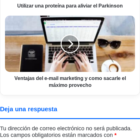
Utilizar una proteína para aliviar el Parkinson
Ventajas
del
e-
mail
marketing
y
como
sacarle
el
máximo
Ventajas del e-mail marketing y como sacarle el
provecho
máximo provecho
Deja una respuesta
Tu dirección de correo electrónico no será publicada.
Los campos obligatorios están marcados con
*