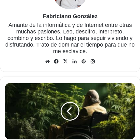
Fabriciano González
Amante de la informática y de Internet entre otras
muchas pasiones. Leo, descifro, interpreto,
combino y escribo. Lo hago para seguir viviendo y
disfrutando. Trato de dominar el tiempo para que no
me esclavice.
Sitio
Facebook
X
LinkedIn
Pinterest
Instagram
web
Utilizar
una
proteína
para
aliviar
el
Parkinson