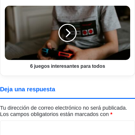
6
juegos
interesantes
para
todos
6 juegos interesantes para todos
Deja una respuesta
Tu dirección de correo electrónico no será publicada.
Los campos obligatorios están marcados con
*
C
o