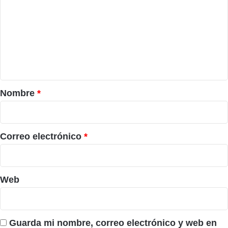
m
e
n
t
a
r
Nombre
*
i
o
*
Correo electrónico
*
Web
Guarda mi nombre, correo electrónico y web en