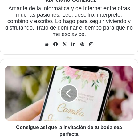
Amante de la informática y de Internet entre otras
muchas pasiones. Leo, descifro, interpreto,
combino y escribo. Lo hago para seguir viviendo y
disfrutando. Trato de dominar el tiempo para que no
me esclavice.
Sitio
Facebook
X
LinkedIn
Pinterest
Instagram
web
Consigue
así
que
la
invitación
de
tu
boda
sea
perfecta
Consigue así que la invitación de tu boda sea
perfecta