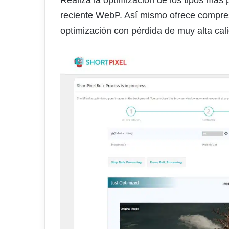
Realiza la optimización de los tipos má
reciente WebP. Así mismo ofrece compr
optimización con pérdida de muy alta cal