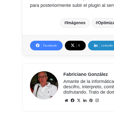
para posteriormente subir el plugin al ser
Imágenes
Optimiz
Facebook
X
LinkedIn
Fabriciano González
Amante de la informática
descifro, interpreto, com
disfrutando. Trato de do
Sitio
Facebook
X
LinkedIn
Pinterest
Instagr
web