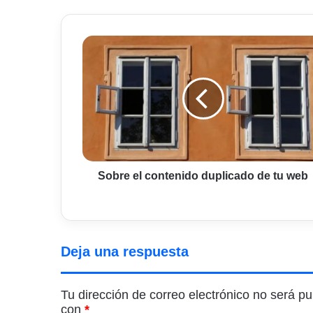
Sobre
el
contenido
duplicado
de
tu
web
Sobre el contenido duplicado de tu web
Deja una respuesta
Tu dirección de correo electrónico no será pu
con
*