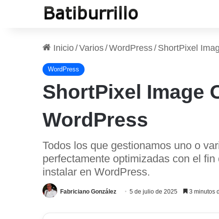
Inicio
/
Varios
/
WordPress
/
ShortPixel Ima
WordPress
ShortPixel Image 
WordPress
Todos los que gestionamos uno o vari
perfectamente optimizadas con el fin
instalar en WordPress.
Fabriciano González
5 de julio de 2025
3 minutos d