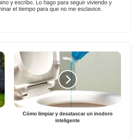
bino y escribo. Lo hago para seguir viviendo y
minar el tiempo para que no me esclavice.
am
Cómo
limpiar
y
desatascar
un
inodoro
inteligente
Cómo limpiar y desatascar un inodoro
inteligente