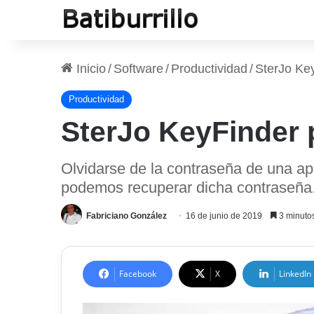
Inicio
/
Software
/
Productividad
/
SterJo Key
Productividad
SterJo KeyFinder 
Olvidarse de la contraseña de una ap
podemos recuperar dicha contraseña. E
Fabriciano González
16 de junio de 2019
3 minutos
Facebook
X
LinkedIn