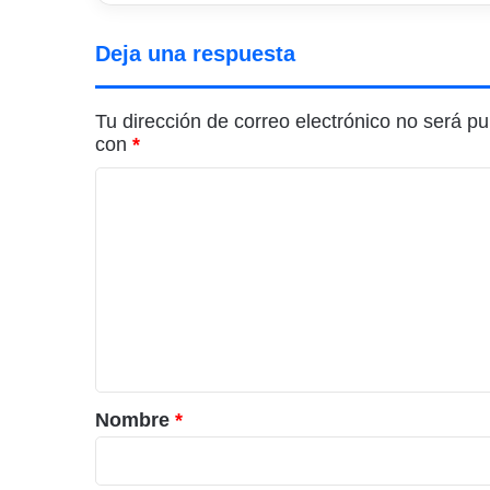
de
buena
Deja una respuesta
salud
Tu dirección de correo electrónico no será pu
con
*
C
o
m
e
n
t
a
r
Nombre
*
i
o