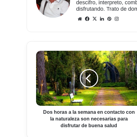
descifro, interpreto, com
disfrutando. Trato de do
Sitio
Facebook
X
LinkedIn
Pinterest
Instagr
web
Dos
horas
a
la
semana
en
contacto
con
la
naturaleza
Dos horas a la semana en contacto con
son
la naturaleza son necesarias para
necesarias
disfrutar de buena salud
para
disfrutar