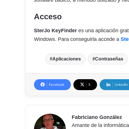
software básico, a menudo utilizado y ne
Acceso
SterJo KeyFinder
es una aplicación grat
Windows. Para conseguirla accede a
Ste
Aplicaciones
Contraseñas
Facebook
X
LinkedIn
Fabriciano González
Amante de la informática