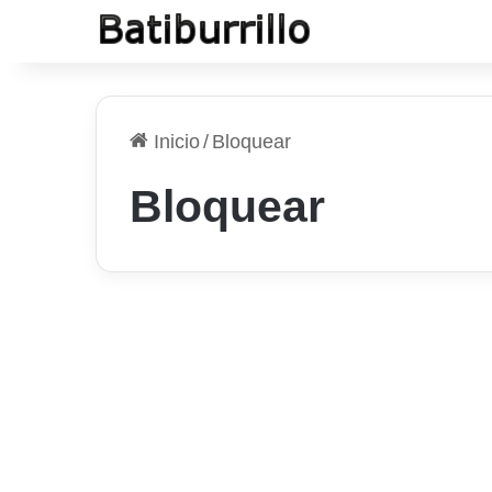
Inicio
/
Bloquear
Bloquear
Servicios Web
Cómo bloquear o
desbloquear a una
persona en Facebook