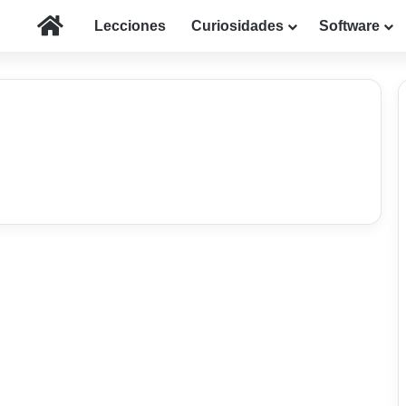
Inicio
Lecciones
Curiosidades
Software
Servicios Web
Cómo bloquear a una
persona y/o eliminarla
de la lista de amigos en