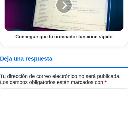
ordenador
funcione
rápido
Conseguir que tu ordenador funcione rápido
Deja una respuesta
Tu dirección de correo electrónico no será publicada.
Los campos obligatorios están marcados con
*
C
o
m
e
n