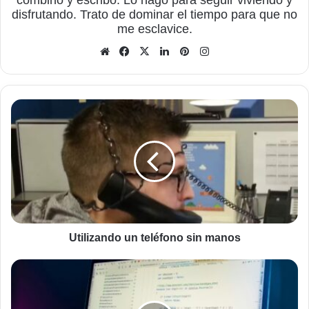
combino y escribo. Lo hago para seguir viviendo y
disfrutando. Trato de dominar el tiempo para que no
me esclavice.
Sitio
Facebook
X
LinkedIn
Pinterest
Instagram
web
Utilizando
un
teléfono
sin
manos
Utilizando un teléfono sin manos
Conseguir
que
tu