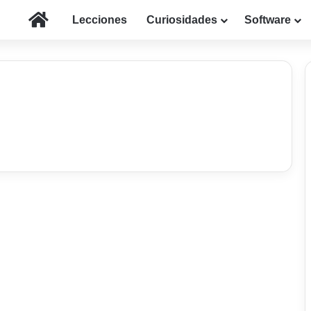
Inicio
Lecciones
Curiosidades
Software
El Tema
El tiempo que pasamos
durmiendo y nuestra
vida