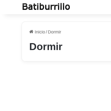
Inicio
/
Dormir
Dormir
Android
Aplicación para grabar
tus ronquidos en el
móvil y reducirlos