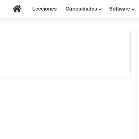
Inicio
Lecciones
Curiosidades
Software
iPhone / iPad
Completa aplicación
para editar y publicar
fotos y vídeos