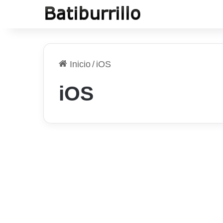
Inicio
/
iOS
iOS
Android
Utilizar un gestor de
contraseñas que activa
un control total