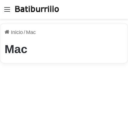
Menú
Inicio
/
Mac
Mac
Productividad
Efectuar capturas de pantalla
con un solo clic utilizando
Monosnap
2 de agosto de 2026