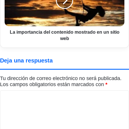
mostrado
en
un
sitio
web
La importancia del contenido mostrado en un sitio
web
Deja una respuesta
Tu dirección de correo electrónico no será publicada.
Los campos obligatorios están marcados con
*
C
o
m
e