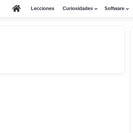
Inicio
Lecciones
Curiosidades
Software
El Tema
Utilizar la WebQuest,
una ayuda en la
enseñanza en el aula