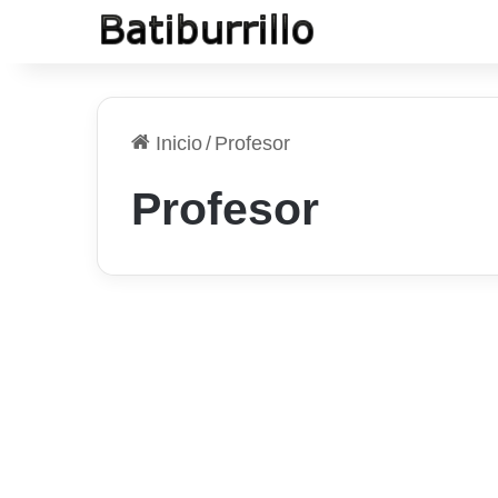
Inicio
/
Profesor
Profesor
El Tema
Es imposible ser buen
profesor
9 de junio de 2026