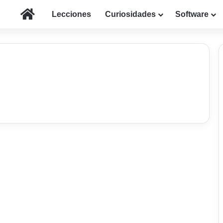
Inicio
Lecciones
Curiosidades
Software
Mac
Gestionar el modo de
pantalla completa en
un ordenador Mac