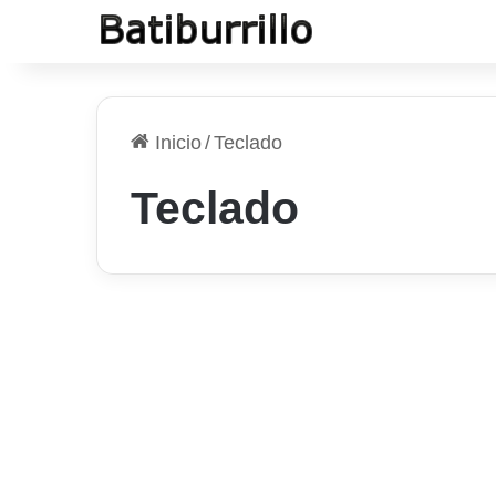
Inicio
/
Teclado
Teclado
Mac
Utilizar atajos del
teclado en un
ordenador Mac