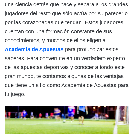
una ciencia detrás que hace y separa a los grandes
jugadores del resto que sólo actúa por su parecer o
por las corazonadas que tengan. Estos jugadores
cuentan con una formación constante de sus
conocimientos, y muchos de ellos eligen a
Academia de Apuestas
para profundizar estos
saberes. Para convertirte en un verdadero experto
de las apuestas deportivas y conocer a fondo este
gran mundo, te contamos algunas de las ventajas
que tiene un sitio como Academia de Apuestas para
tu juego.