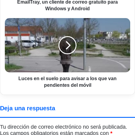
Android
EmailTray, un cliente de correo gratuito para
Windows y Android
Luces
en
el
suelo
para
avisar
a
los
que
van
Luces en el suelo para avisar a los que van
pendientes
pendientes del móvil
del
móvil
Deja una respuesta
Tu dirección de correo electrónico no será publicada.
Los campos obligatorios están marcados con
*