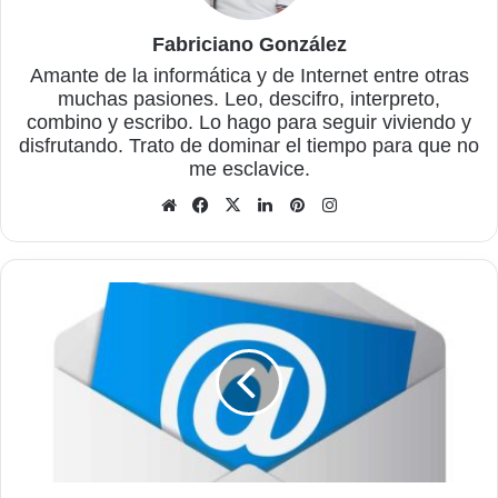
Fabriciano González
Amante de la informática y de Internet entre otras
muchas pasiones. Leo, descifro, interpreto,
combino y escribo. Lo hago para seguir viviendo y
disfrutando. Trato de dominar el tiempo para que no
me esclavice.
Sitio
Facebook
X
LinkedIn
Pinterest
Instagram
web
EmailTray,
un
cliente
de
correo
gratuito
para
Windows
y