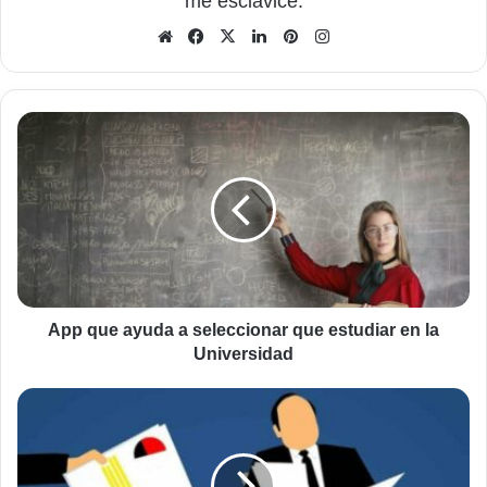
me esclavice.
Sitio
Facebook
X
LinkedIn
Pinterest
Instagram
web
App
que
ayuda
a
seleccionar
que
estudiar
en
la
Universidad
App que ayuda a seleccionar que estudiar en la
Universidad
Cómo
crear
un
Curriculum