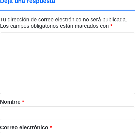
Deja una respuesta
Tu dirección de correo electrónico no será publicada.
Los campos obligatorios están marcados con
*
C
o
m
e
n
t
a
r
Nombre
*
i
o
*
Correo electrónico
*