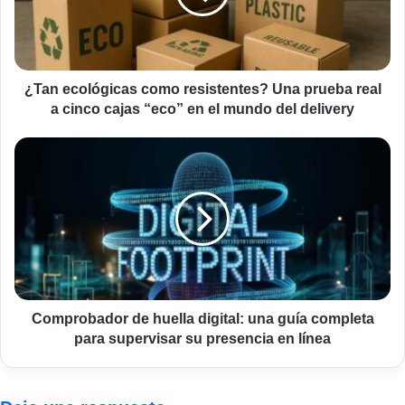
prueba
real
a
cinco
cajas
¿Tan ecológicas como resistentes? Una prueba real
“eco”
a cinco cajas “eco” en el mundo del delivery
en
el
Comprobador
mundo
de
del
huella
delivery
digital:
una
guía
completa
para
supervisar
su
Comprobador de huella digital: una guía completa
presencia
para supervisar su presencia en línea
en
línea