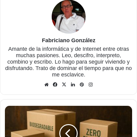
Fabriciano González
Amante de la informática y de Internet entre otras
muchas pasiones. Leo, descifro, interpreto,
combino y escribo. Lo hago para seguir viviendo y
disfrutando. Trato de dominar el tiempo para que no
me esclavice.
Sitio
Facebook
X
LinkedIn
Pinterest
Instagram
web
¿Tan
ecológicas
como
resistentes?
Una