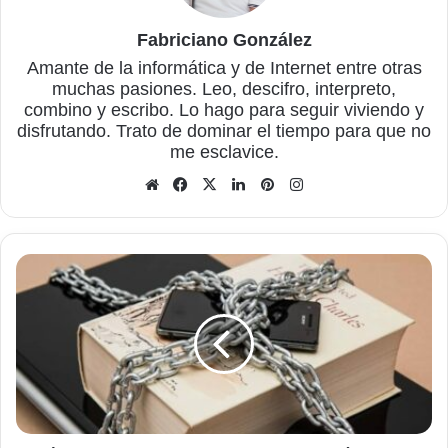
Fabriciano González
Amante de la informática y de Internet entre otras
muchas pasiones. Leo, descifro, interpreto,
combino y escribo. Lo hago para seguir viviendo y
disfrutando. Trato de dominar el tiempo para que no
me esclavice.
Sitio
Facebook
X
LinkedIn
Pinterest
Instagram
web
Cómo
proteger
todo
tipo
de
archivos
estén
donde
estén