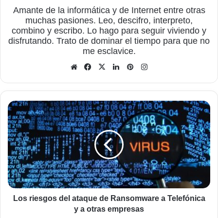
Amante de la informática y de Internet entre otras
muchas pasiones. Leo, descifro, interpreto,
combino y escribo. Lo hago para seguir viviendo y
disfrutando. Trato de dominar el tiempo para que no
me esclavice.
Sitio
Facebook
X
LinkedIn
Pinterest
Instagram
web
Los
riesgos
del
ataque
de
Ransomware
a
Telefónica
y
a
Los riesgos del ataque de Ransomware a Telefónica
otras
y a otras empresas
empresas