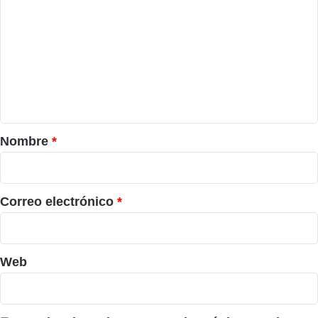
o
m
e
n
t
a
r
Nombre
*
i
o
*
Correo electrónico
*
Web