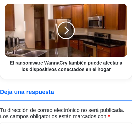
El
ransomware
WannaCry
también
puede
afectar
a
los
dispositivos
conectados
El ransomware WannaCry también puede afectar a
en
los dispositivos conectados en el hogar
el
hogar
Deja una respuesta
Tu dirección de correo electrónico no será publicada.
Los campos obligatorios están marcados con
*
C