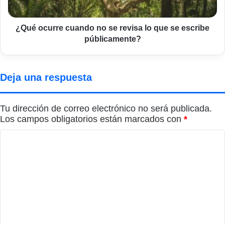
que
se
escribe
¿Qué ocurre cuando no se revisa lo que se escribe
públicamente?
públicamente?
Deja una respuesta
Tu dirección de correo electrónico no será publicada.
Los campos obligatorios están marcados con
*
C
o
m
e
n
t