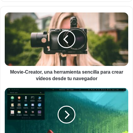
Movie-
Creator,
una
herramienta
sencilla
para
crear
vídeos
desde
tu
Movie-Creator, una herramienta sencilla para crear
navegador
vídeos desde tu navegador
Utilizar
Rainmeter
para
personalizar
el
escritorio
de