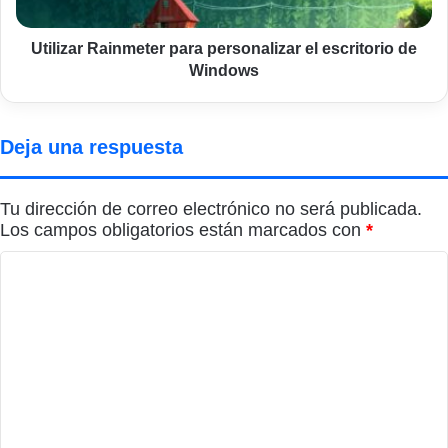
Windows
Utilizar Rainmeter para personalizar el escritorio de
Windows
Deja una respuesta
Tu dirección de correo electrónico no será publicada.
Los campos obligatorios están marcados con
*
C
o
m
e
n
t
a