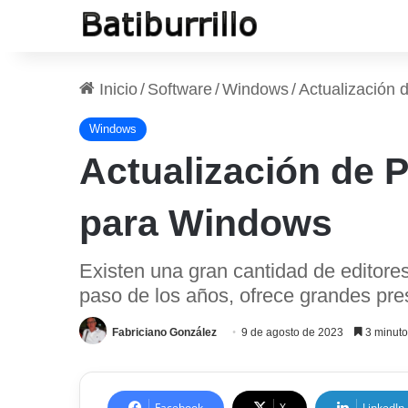
Inicio
/
Software
/
Windows
/
Actualización 
Windows
Actualización de P
para Windows
Existen una gran cantidad de editore
paso de los años, ofrece grandes pres
Fabriciano González
9 de agosto de 2023
3 minuto
Facebook
X
LinkedIn