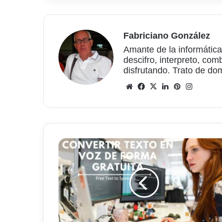
Fabriciano González
Amante de la informática
descifro, interpreto, com
disfrutando. Trato de do
Sitio
Facebook
X
LinkedIn
Pinterest
Instagr
web
Vidnoz,
para
convertir
Texto
en
Voz
de
forma