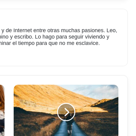
 y de Internet entre otras muchas pasiones. Leo,
bino y escribo. Lo hago para seguir viviendo y
minar el tiempo para que no me esclavice.
am
Sólo
son
necesarios
4.000
pasos
diarios
para
reducir