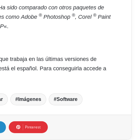
 Ha sido comparado con otros paquetes de
®
®
®
tales como Adobe
Photoshop
, Corel
Paint
MP
«.
que trabaja en las últimas versiones de
está el español. Para conseguirla accede a
ar
Imágenes
Software
Pinterest