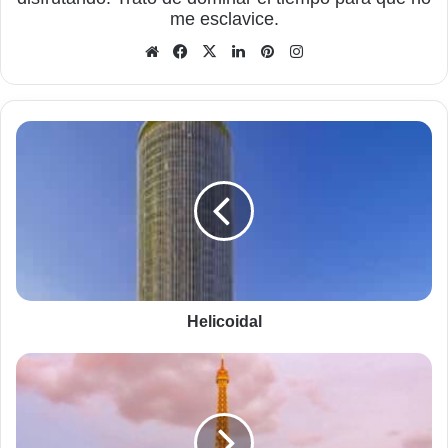
me esclavice.
Sitio
Facebook
X
LinkedIn
Pinterest
Instagram
web
Helicoidal
Helicoidal
Viaje
a
París