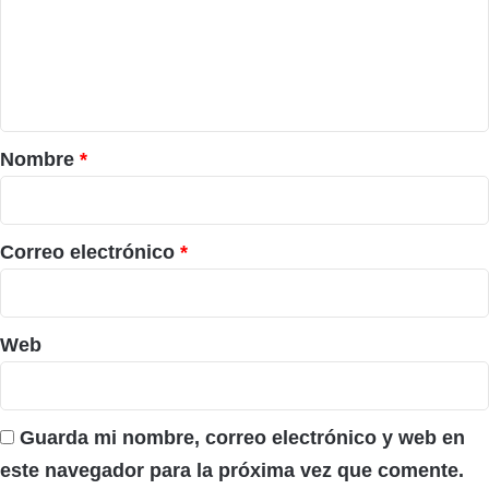
e
n
t
a
r
Nombre
*
i
o
*
Correo electrónico
*
Web
Guarda mi nombre, correo electrónico y web en
este navegador para la próxima vez que comente.