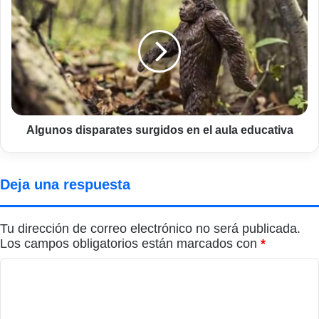
disparates
surgidos
en
el
aula
educativa
Algunos disparates surgidos en el aula educativa
Deja una respuesta
Tu dirección de correo electrónico no será publicada.
Los campos obligatorios están marcados con
*
C
o
m