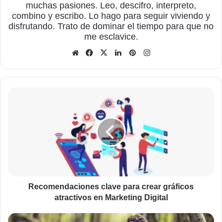
muchas pasiones. Leo, descifro, interpreto,
combino y escribo. Lo hago para seguir viviendo y
disfrutando. Trato de dominar el tiempo para que no
me esclavice.
Sitio
Facebook
X
LinkedIn
Pinterest
Instagram
web
Recomendaciones
clave
para
crear
gráficos
atractivos
en
Marketing
Digital
Recomendaciones clave para crear gráficos
atractivos en Marketing Digital
Algunos