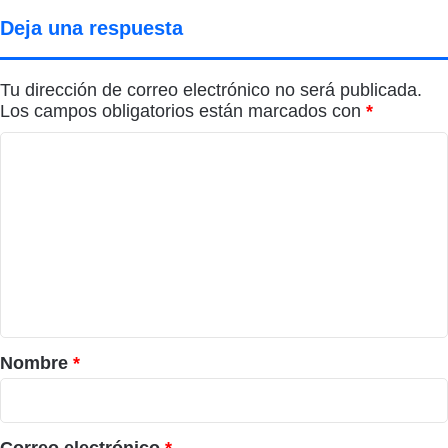
Deja una respuesta
Tu dirección de correo electrónico no será publicada.
Los campos obligatorios están marcados con
*
C
o
m
e
n
t
a
r
Nombre
*
i
o
*