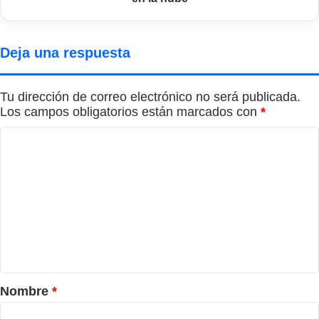
Deja una respuesta
Tu dirección de correo electrónico no será publicada.
Los campos obligatorios están marcados con
*
C
o
m
e
n
t
a
r
Nombre
*
i