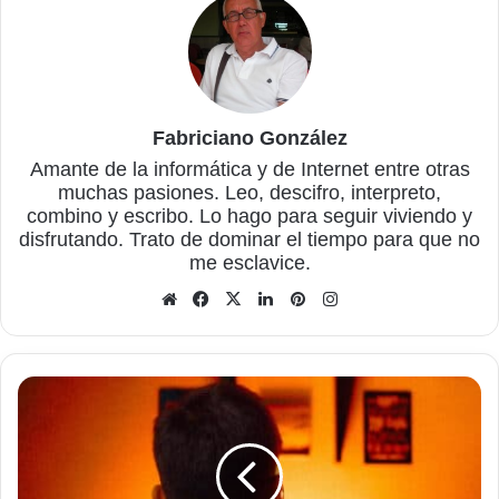
Fabriciano González
Amante de la informática y de Internet entre otras
muchas pasiones. Leo, descifro, interpreto,
combino y escribo. Lo hago para seguir viviendo y
disfrutando. Trato de dominar el tiempo para que no
me esclavice.
Sitio
Facebook
X
LinkedIn
Pinterest
Instagram
web
El
estar
sentado
varias
horas