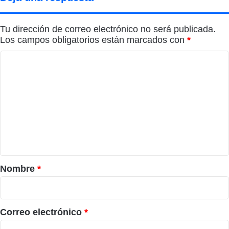
Tu dirección de correo electrónico no será publicada.
Los campos obligatorios están marcados con
*
C
o
m
e
n
t
a
r
Nombre
*
i
o
*
Correo electrónico
*