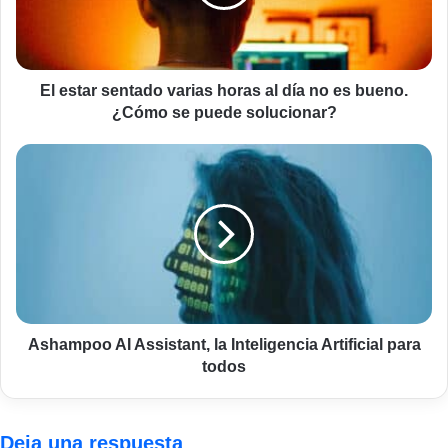
al
día
no
es
bueno.
El estar sentado varias horas al día no es bueno.
¿Cómo
¿Cómo se puede solucionar?
se
puede
Ashampoo
solucionar?
AI
Assistant,
la
Inteligencia
Artificial
para
todos
Ashampoo AI Assistant, la Inteligencia Artificial para
todos
Deja una respuesta