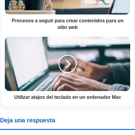
para
un
sitio
web
Procesos a seguir para crear contenidos para un
sitio web
Utilizar
atajos
del
teclado
en
un
ordenador
Mac
Utilizar atajos del teclado en un ordenador Mac
Deja una respuesta