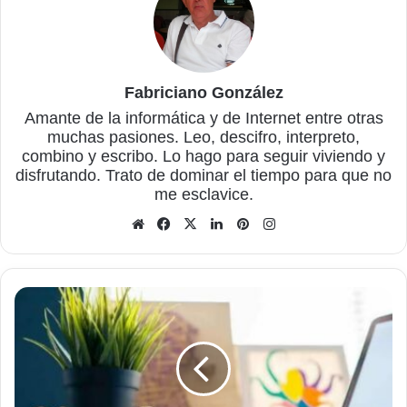
Fabriciano González
Amante de la informática y de Internet entre otras
muchas pasiones. Leo, descifro, interpreto,
combino y escribo. Lo hago para seguir viviendo y
disfrutando. Trato de dominar el tiempo para que no
me esclavice.
Sitio
Facebook
X
LinkedIn
Pinterest
Instagram
web
Procesos
a
seguir
para
crear
contenidos