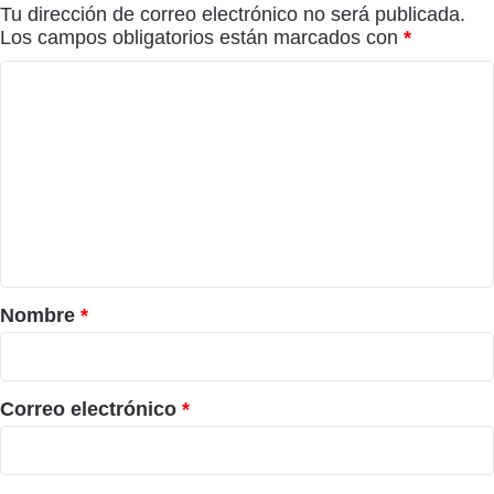
Tu dirección de correo electrónico no será publicada.
Los campos obligatorios están marcados con
*
C
o
m
e
n
t
a
r
Nombre
*
i
o
*
Correo electrónico
*