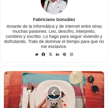
Fabriciano González
Amante de la informática y de Internet entre otras
muchas pasiones. Leo, descifro, interpreto,
combino y escribo. Lo hago para seguir viviendo y
disfrutando. Trato de dominar el tiempo para que no
me esclavice.
Sitio
Facebook
X
LinkedIn
Pinterest
Instagram
web
Cómo
convertir
HEIC
a
PNG
en
Windows,