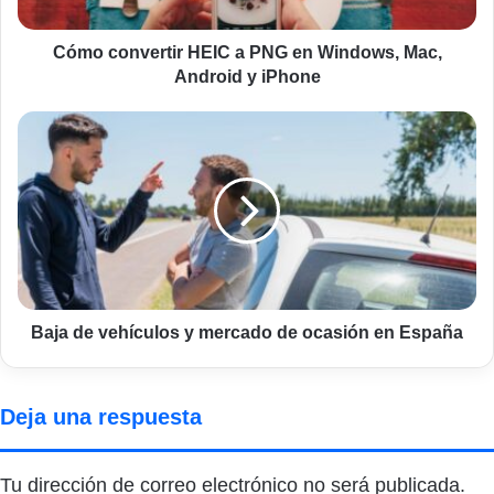
Mac,
Android
y
Cómo convertir HEIC a PNG en Windows, Mac,
iPhone
Android y iPhone
Baja
de
vehículos
y
mercado
de
ocasión
en
España
Baja de vehículos y mercado de ocasión en España
Deja una respuesta
Tu dirección de correo electrónico no será publicada.