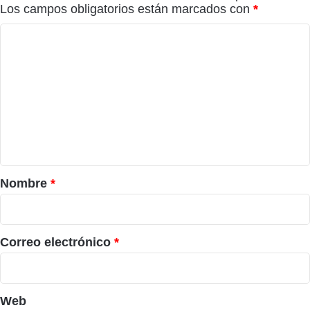
Los campos obligatorios están marcados con
*
C
o
m
e
n
t
a
r
Nombre
*
i
o
*
Correo electrónico
*
Web