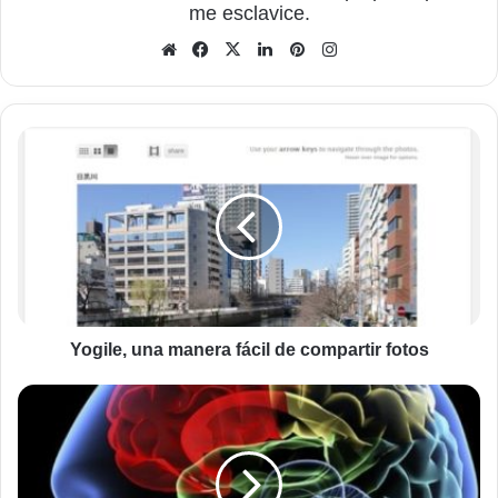
me esclavice.
Sitio
Facebook
X
LinkedIn
Pinterest
Instagram
web
Yogile,
una
manera
fácil
de
compartir
fotos
Yogile, una manera fácil de compartir fotos
Electrodos
que
transforman
pensamientos
en