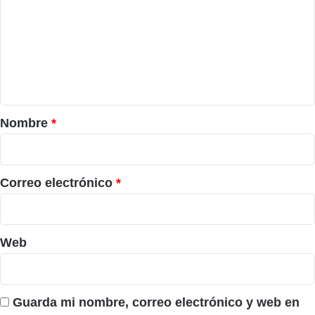
m
e
n
t
a
r
Nombre
*
i
o
*
Correo electrónico
*
Web
Guarda mi nombre, correo electrónico y web en