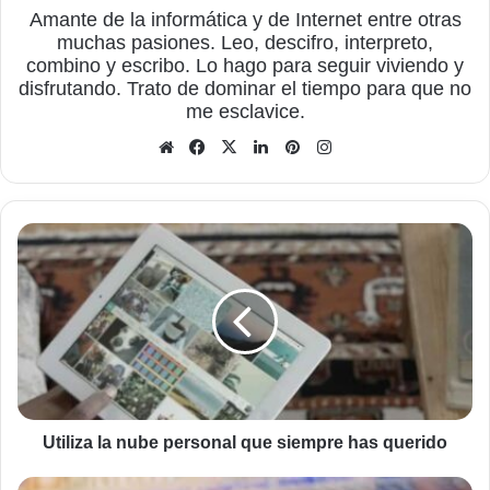
Amante de la informática y de Internet entre otras
muchas pasiones. Leo, descifro, interpreto,
combino y escribo. Lo hago para seguir viviendo y
disfrutando. Trato de dominar el tiempo para que no
me esclavice.
Sitio
Facebook
X
LinkedIn
Pinterest
Instagram
web
Utiliza
la
nube
personal
que
siempre
has
querido
Utiliza la nube personal que siempre has querido
Supremo,