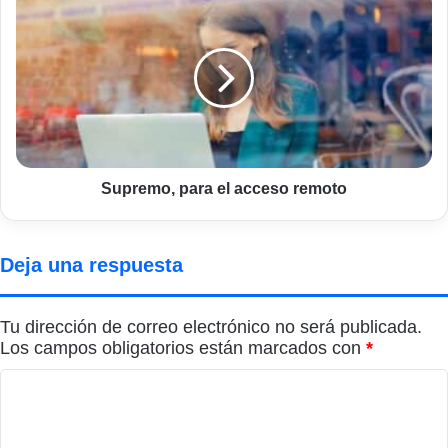
para
el
acceso
remoto
Supremo, para el acceso remoto
Deja una respuesta
Tu dirección de correo electrónico no será publicada.
Los campos obligatorios están marcados con
*
C
o
m