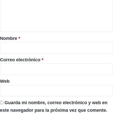
e
n
t
a
r
Nombre
*
i
o
*
Correo electrónico
*
Web
Guarda mi nombre, correo electrónico y web en
este navegador para la próxima vez que comente.