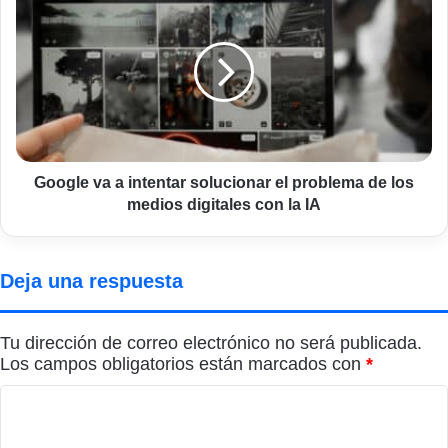
va
a
intentar
solucionar
el
problema
de
los
medios
Google va a intentar solucionar el problema de los
digitales
medios digitales con la IA
con
la
IA
Deja una respuesta
Tu dirección de correo electrónico no será publicada.
Los campos obligatorios están marcados con
*
C
o