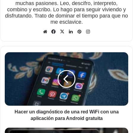
muchas pasiones. Leo, descifro, interpreto,
combino y escribo. Lo hago para seguir viviendo y
disfrutando. Trato de dominar el tiempo para que no
me esclavice.
Sitio
Facebook
X
LinkedIn
Pinterest
Instagram
web
Hacer
un
diagnóstico
de
una
red
WiFi
con
una
aplicación
Hacer un diagnóstico de una red WiFi con una
para
aplicación para Android gratuita
Android
gratuita
Google