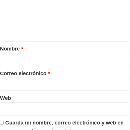
m
e
n
t
a
r
Nombre
*
i
o
*
Correo electrónico
*
Web
Guarda mi nombre, correo electrónico y web en