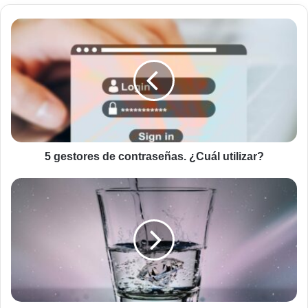
5
gestores
de
contraseñas.
¿Cuál
utilizar?
5 gestores de contraseñas. ¿Cuál utilizar?
Disolvente
universal:
el
agua