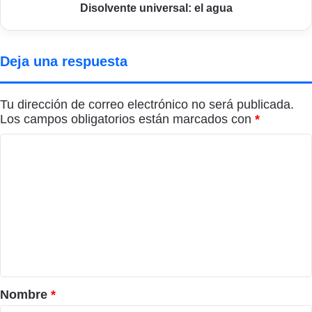
Disolvente universal: el agua
Deja una respuesta
Tu dirección de correo electrónico no será publicada.
Los campos obligatorios están marcados con
*
C
o
m
e
n
t
a
r
Nombre
*
i