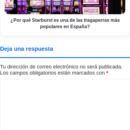
las
tragaperras
más
populares
¿Por qué Starburst es una de las tragaperras más
en
populares en España?
España?
Deja una respuesta
Tu dirección de correo electrónico no será publicada.
Los campos obligatorios están marcados con
*
C
o
m
e
n
t