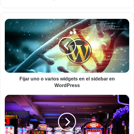
web
Fijar
uno
o
varios
widgets
en
el
sidebar
en
WordPress
Fijar uno o varios widgets en el sidebar en
WordPress
¿Por
qué
Starburst
es
una
de