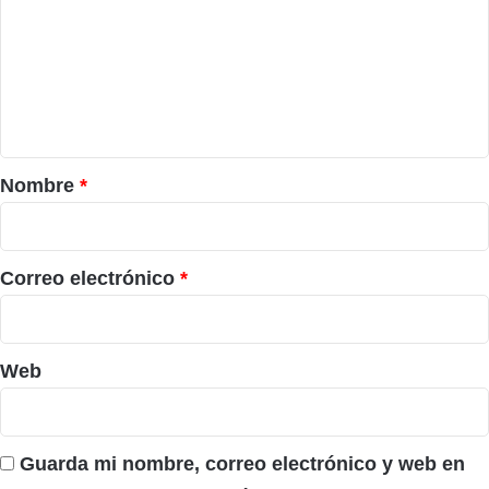
m
e
n
t
a
r
Nombre
*
i
o
*
Correo electrónico
*
Web
Guarda mi nombre, correo electrónico y web en