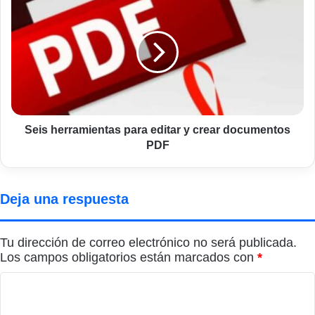
herramientas
para
editar
y
crear
documentos
PDF
Seis herramientas para editar y crear documentos
PDF
Deja una respuesta
Tu dirección de correo electrónico no será publicada.
Los campos obligatorios están marcados con
*
C
o