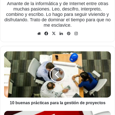
Amante de la informática y de Internet entre otras
muchas pasiones. Leo, descifro, interpreto,
combino y escribo. Lo hago para seguir viviendo y
disfrutando. Trato de dominar el tiempo para que no
me esclavice.
Sitio
Facebook
X
LinkedIn
Pinterest
Instagram
web
10
buenas
prácticas
para
la
gestión
de
proyectos
10 buenas prácticas para la gestión de proyectos
Seis