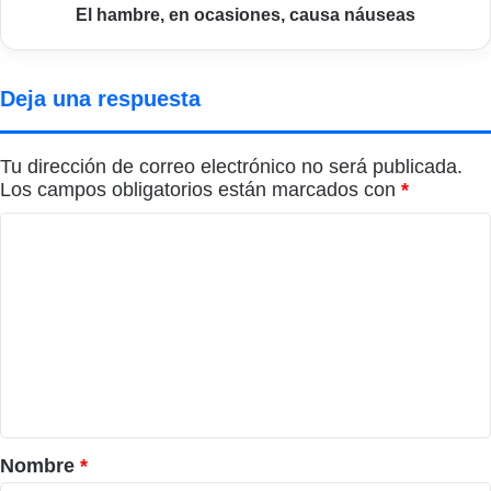
El hambre, en ocasiones, causa náuseas
Deja una respuesta
Tu dirección de correo electrónico no será publicada.
Los campos obligatorios están marcados con
*
C
o
m
e
n
t
a
r
Nombre
*