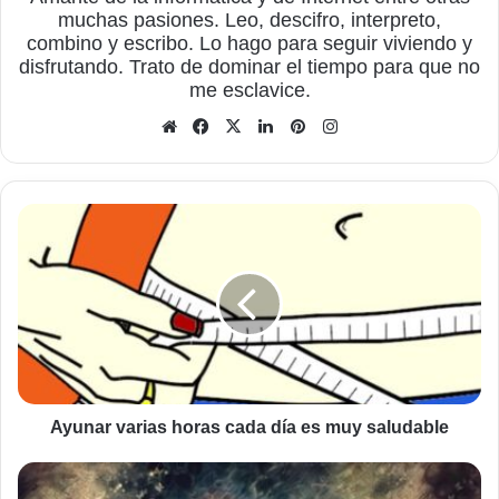
muchas pasiones. Leo, descifro, interpreto,
combino y escribo. Lo hago para seguir viviendo y
disfrutando. Trato de dominar el tiempo para que no
me esclavice.
Sitio
Facebook
X
LinkedIn
Pinterest
Instagram
web
Ayunar
varias
horas
cada
día
es
muy
saludable
Ayunar varias horas cada día es muy saludable
La
muerte,