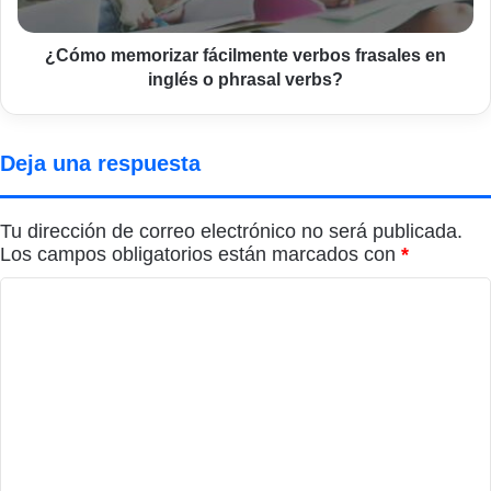
o
phrasal
verbs?
¿Cómo memorizar fácilmente verbos frasales en
inglés o phrasal verbs?
Deja una respuesta
Tu dirección de correo electrónico no será publicada.
Los campos obligatorios están marcados con
*
C
o
m
e
n
t
a