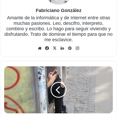
Fabriciano González
Amante de la informática y de Internet entre otras
muchas pasiones. Leo, descifro, interpreto,
combino y escribo. Lo hago para seguir viviendo y
disfrutando. Trato de dominar el tiempo para que no
me esclavice.
Sitio
Facebook
X
LinkedIn
Pinterest
Instagram
web
La
infidelidad
y
WhatsApp