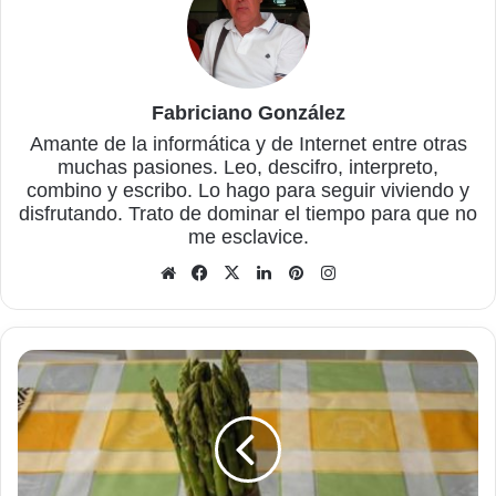
Fabriciano González
Amante de la informática y de Internet entre otras
muchas pasiones. Leo, descifro, interpreto,
combino y escribo. Lo hago para seguir viviendo y
disfrutando. Trato de dominar el tiempo para que no
me esclavice.
Sitio
Facebook
X
LinkedIn
Pinterest
Instagram
web
La
vendedora
de
espárragos