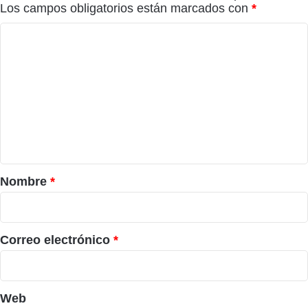
Los campos obligatorios están marcados con
*
C
o
m
e
n
t
a
r
Nombre
*
i
o
*
Correo electrónico
*
Web