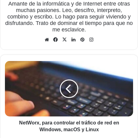
Amante de la informática y de Internet entre otras
muchas pasiones. Leo, descifro, interpreto,
combino y escribo. Lo hago para seguir viviendo y
disfrutando. Trato de dominar el tiempo para que no
me esclavice.
Sitio
Facebook
X
LinkedIn
Pinterest
Instagram
web
NetWorx,
para
controlar
el
tráfico
de
red
en
Windows,
macOS
NetWorx, para controlar el tráfico de red en
y
Windows, macOS y Linux
Linux