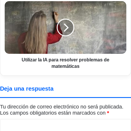
Utilizar
la
IA
para
resolver
problemas
de
matemáticas
Utilizar la IA para resolver problemas de
matemáticas
Deja una respuesta
Tu dirección de correo electrónico no será publicada.
Los campos obligatorios están marcados con
*
C