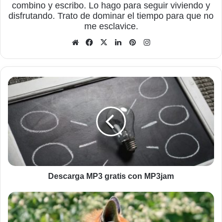
combino y escribo. Lo hago para seguir viviendo y
disfrutando. Trato de dominar el tiempo para que no
me esclavice.
Sitio
Facebook
X
LinkedIn
Pinterest
Instagram
web
Descarga
MP3
gratis
con
MP3jam
Descarga MP3 gratis con MP3jam
El
zorro
que