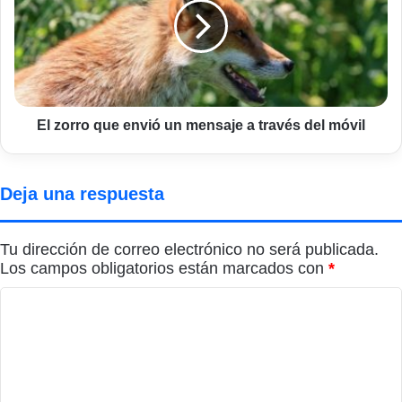
envió
un
mensaje
a
través
del
móvil
El zorro que envió un mensaje a través del móvil
Deja una respuesta
Tu dirección de correo electrónico no será publicada.
Los campos obligatorios están marcados con
*
C
o
m
e