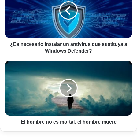
un
antivirus
que
sustituya
a
Windows
Defender?
¿Es necesario instalar un antivirus que sustituya a
Windows Defender?
El
hombre
no
es
mortal:
el
hombre
muere
El hombre no es mortal: el hombre muere