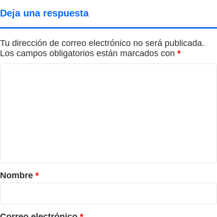
Deja una respuesta
Tu dirección de correo electrónico no será publicada.
Los campos obligatorios están marcados con
*
C
o
m
e
n
t
a
r
Nombre
*
i
o
*
Correo electrónico
*