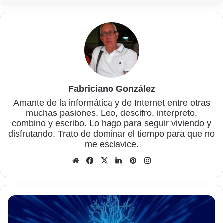
Fabriciano González
Amante de la informática y de Internet entre otras
muchas pasiones. Leo, descifro, interpreto,
combino y escribo. Lo hago para seguir viviendo y
disfrutando. Trato de dominar el tiempo para que no
me esclavice.
Sitio
Facebook
X
LinkedIn
Pinterest
Instagram
web
¿Es
necesario
instalar