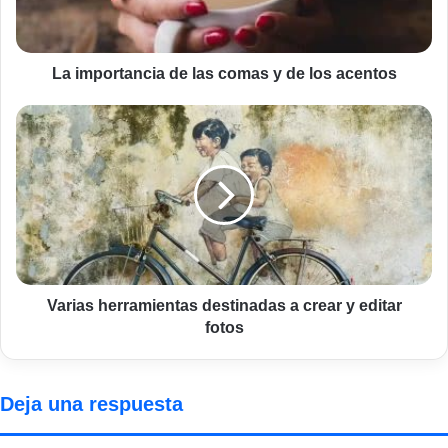
de
los
acentos
La importancia de las comas y de los acentos
Varias
herramientas
destinadas
a
crear
y
editar
fotos
Varias herramientas destinadas a crear y editar
fotos
Deja una respuesta