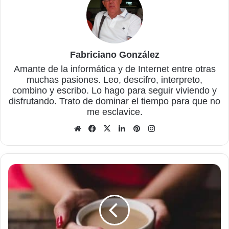
Fabriciano González
Amante de la informática y de Internet entre otras
muchas pasiones. Leo, descifro, interpreto,
combino y escribo. Lo hago para seguir viviendo y
disfrutando. Trato de dominar el tiempo para que no
me esclavice.
Sitio
Facebook
X
LinkedIn
Pinterest
Instagram
web
La
importancia
de
las
comas
y