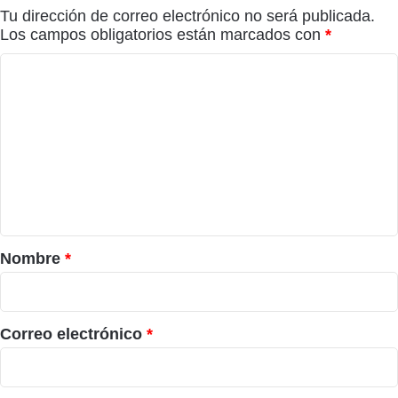
Tu dirección de correo electrónico no será publicada.
Los campos obligatorios están marcados con
*
C
o
m
e
n
t
a
r
Nombre
*
i
o
*
Correo electrónico
*