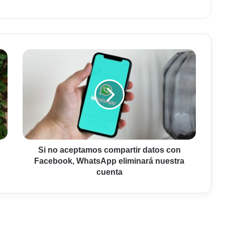
Si
no
aceptamos
compartir
datos
con
Facebook,
WhatsApp
eliminará
nuestra
Si no aceptamos compartir datos con
cuenta
Facebook, WhatsApp eliminará nuestra
cuenta