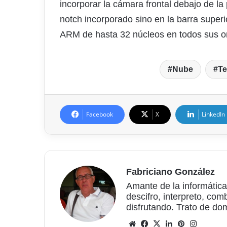
incorporar la cámara frontal debajo de la
notch incorporado sino en la barra super
ARM de hasta 32 núcleos en todos sus o
Nube
Te
Facebook
X
LinkedIn
Fabriciano González
Amante de la informática
descifro, interpreto, com
disfrutando. Trato de do
Sitio
Facebook
X
LinkedIn
Pinterest
Instagr