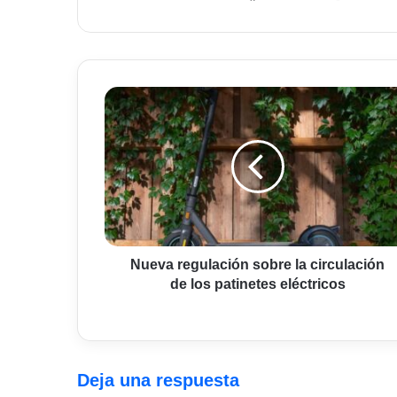
web
Nueva
regulación
sobre
la
circulación
de
los
patinetes
eléctricos
Nueva regulación sobre la circulación
de los patinetes eléctricos
Deja una respuesta