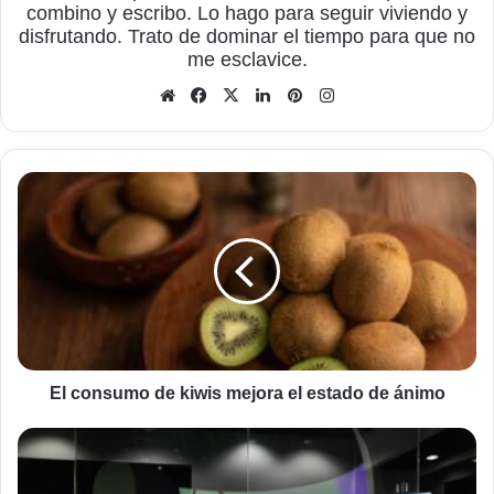
combino y escribo. Lo hago para seguir viviendo y
disfrutando. Trato de dominar el tiempo para que no
me esclavice.
Sitio
Facebook
X
LinkedIn
Pinterest
Instagram
web
El
consumo
de
kiwis
mejora
el
estado
de
ánimo
El consumo de kiwis mejora el estado de ánimo
Cómo
administrar
uno