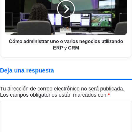
o
varios
negocios
utilizando
ERP
y
CRM
Cómo administrar uno o varios negocios utilizando
ERP y CRM
Deja una respuesta
Tu dirección de correo electrónico no será publicada.
Los campos obligatorios están marcados con
*
C
o
m