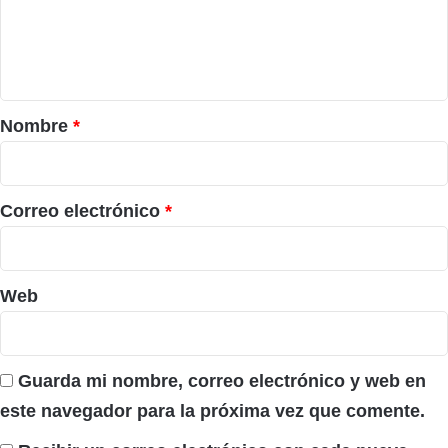
e
n
t
a
r
Nombre
*
i
o
*
Correo electrónico
*
Web
Guarda mi nombre, correo electrónico y web en
este navegador para la próxima vez que comente.