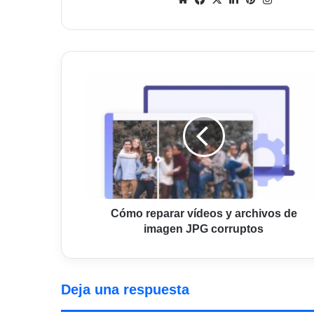
web
Cómo
reparar
vídeos
y
archivos
de
imagen
JPG
corruptos
Cómo reparar vídeos y archivos de
imagen JPG corruptos
Deja una respuesta