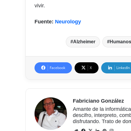
vivir.
Fuente:
Neurology
Alzheimer
Humano
Facebook
X
LinkedIn
Fabriciano González
Amante de la informática
descifro, interpreto, com
disfrutando. Trato de do
Sitio
Facebook
X
LinkedIn
Pinterest
Instagr