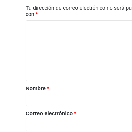
Tu dirección de correo electrónico no será pu
con
*
C
o
m
e
n
t
a
r
Nombre
*
i
o
*
Correo electrónico
*