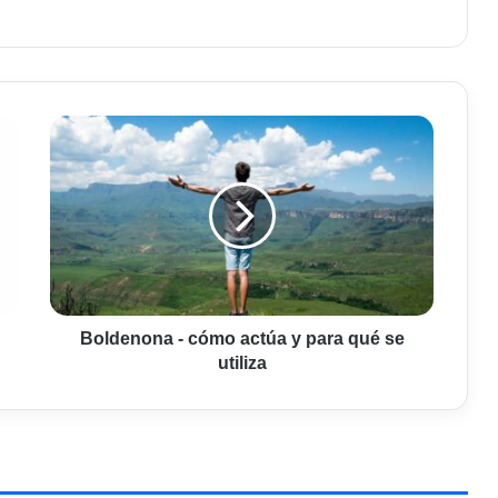
Boldenona
-
cómo
actúa
y
para
qué
se
utiliza
Boldenona - cómo actúa y para qué se
utiliza