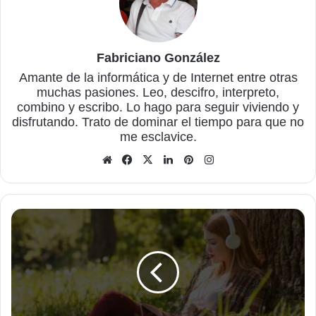
Fabriciano González
Amante de la informática y de Internet entre otras
muchas pasiones. Leo, descifro, interpreto,
combino y escribo. Lo hago para seguir viviendo y
disfrutando. Trato de dominar el tiempo para que no
me esclavice.
Sitio
Facebook
X
LinkedIn
Pinterest
Instagram
web
Escucha
lo
que
quieras,
cuando
y
donde