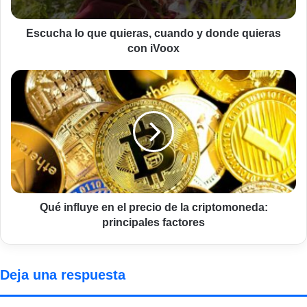
quieras
con
iVoox
Escucha lo que quieras, cuando y donde quieras
con iVoox
Qué
influye
en
el
precio
de
la
criptomoneda:
principales
factores
Qué influye en el precio de la criptomoneda:
principales factores
Deja una respuesta