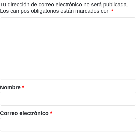
Tu dirección de correo electrónico no será publicada.
Los campos obligatorios están marcados con
*
C
o
m
e
n
t
a
r
Nombre
*
i
o
*
Correo electrónico
*