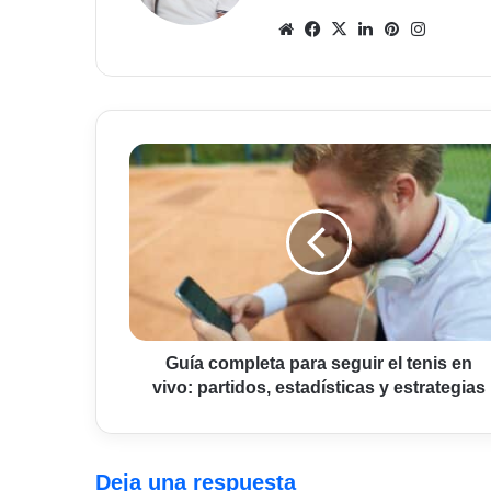
Sitio
Facebook
X
LinkedIn
Pinterest
Instagr
web
Guía
completa
para
seguir
el
tenis
en
vivo:
partidos,
estadísticas
Guía completa para seguir el tenis en
y
vivo: partidos, estadísticas y estrategias
estrategias
Deja una respuesta