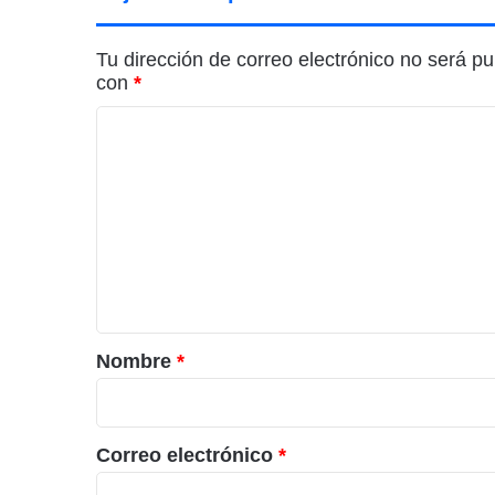
Tu dirección de correo electrónico no será pu
con
*
C
o
m
e
n
t
a
r
Nombre
*
i
o
*
Correo electrónico
*