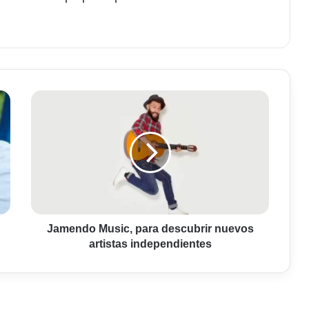
am
Jamendo
Music,
para
descubrir
nuevos
artistas
independientes
Jamendo Music, para descubrir nuevos
artistas independientes