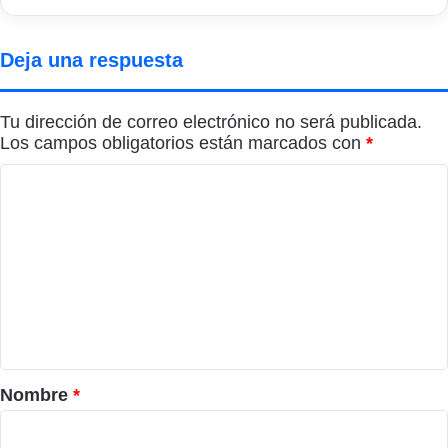
Deja una respuesta
Tu dirección de correo electrónico no será publicada.
Los campos obligatorios están marcados con
*
C
o
m
e
n
t
a
r
Nombre
*
i