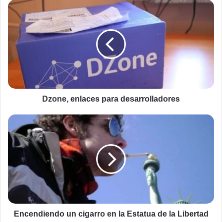
Dzone,
enlaces
para
desarrolladores
Dzone, enlaces para desarrolladores
Encendiendo
un
cigarro
en
la
Estatua
de
la
Libertad
Encendiendo un cigarro en la Estatua de la Libertad