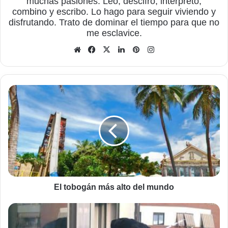
muchas pasiones. Leo, descifro, interpreto,
combino y escribo. Lo hago para seguir viviendo y
disfrutando. Trato de dominar el tiempo para que no
me esclavice.
Sitio
Facebook
X
LinkedIn
Pinterest
Instagram
web
El
tobogán
más
alto
del
mundo
El tobogán más alto del mundo
¡Qué
pasa!